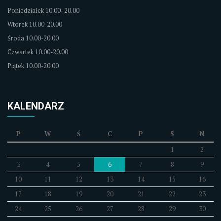
Poniedziałek 10.00- 20.00
Wtorek 10.00-20.00
Środa 10.00-20.00
Czwartek 10.00-20.00
Piątek 10.00-20.00
KALENDARZ
P
W
Ś
C
P
S
N
1
2
3
4
5
6
7
8
9
10
11
12
13
14
15
16
17
18
19
20
21
22
23
24
25
26
27
28
29
30