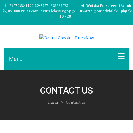
Skip
22 759 8841 | 22 759 5777 | 698 983 787
Al. Wojska Polskiego 16a lok.
to
53, 05-800 Pruszków | dentalclassic@vp.pl | Otwarte: poniedziałek - piątek
content
10 - 20
Gabinet dentystyczny w centrum Pruszkowa
Dental Classic – Pruszków
Menu
CONTACT US
Home
>
Contact us