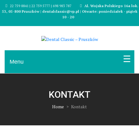
Skip
22 759 8841 | 22 759 5777 | 698 983 787
Al. Wojska Polskiego 16a lok.
to
53, 05-800 Pruszków | dentalclassic@vp.pl | Otwarte: poniedziałek - piątek
content
10 - 20
Gabinet dentystyczny w centrum Pruszkowa
Dental Classic – Pruszków
Menu
KONTAKT
Home
>
Kontakt