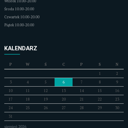
Wtorek 10.00-20.00
Środa 10.00-20.00
Czwartek 10.00-20.00
Piątek 10.00-20.00
KALENDARZ
P
W
Ś
C
P
S
N
1
2
3
4
5
6
7
8
9
10
11
12
13
14
15
16
17
18
19
20
21
22
23
24
25
26
27
28
29
30
31
sierpień 2026