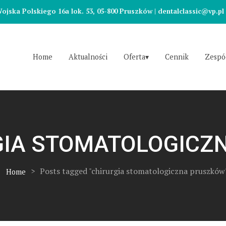
ojska Polskiego 16a lok. 53, 05-800 Pruszków | dentalclassic@vp.pl |
Home
Aktualności
Oferta
Cennik
Zespó
GIA STOMATOLOGICZ
>
Posts tagged "chirurgia stomatologiczna pruszków
Home