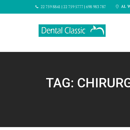
Skip To Content
Al. W
22 759 8841 | 22 759 5777 | 698 983 787
Gabinet dentystyczny w centrum Pruszkowa
Dental Classic – Pruszków
TAG:
CHIRUR