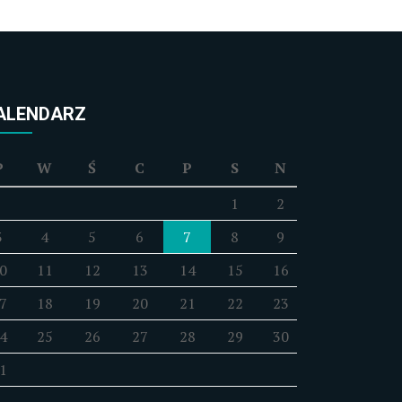
ALENDARZ
P
W
Ś
C
P
S
N
1
2
3
4
5
6
7
8
9
0
11
12
13
14
15
16
7
18
19
20
21
22
23
4
25
26
27
28
29
30
1